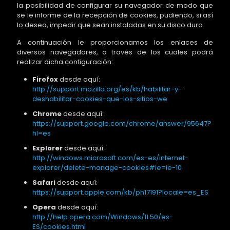
la posibilidad de configurar su navegador de modo que
se le informe de la recepción de cookies, pudiendo, si así
lo desea, impedir que sean instaladas en su disco duro.
A continuación le proporcionamos los enlaces de
diversos navegadores, a través de los cuales podrá
realizar dicha configuración:
Firefox
desde aquí:
http://support.mozilla.org/es/kb/habilitar-y-
deshabilitar-cookies-que-los-sitios-we
Chrome
desde aquí:
https://support.google.com/chrome/answer/95647?
hl=es
Explorer
desde aquí:
http://windows.microsoft.com/es-es/internet-
explorer/delete-manage-cookies#ie=ie-10
Safari
desde aquí:
https://support.apple.com/kb/ph17191?locale=es_ES
Opera
desde aquí:
http://help.opera.com/Windows/11.50/es-
ES/cookies.html